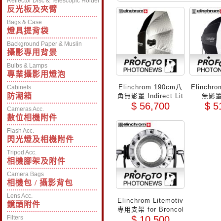
Reflector Disc & Telescopic Holder
反光板及夾臂
Bags & Case
燈具提背袋
Background Paper & Muslin
攝影專用背景
Bulbs & Lamps
專業攝影用燈泡
Elinchrom 190cm八
Elinchro
Cabinets
防潮箱
角無影罩 Indirect Lit
無影罩
$ 56,700
$ 5
emotiv(EL28000)
Cameras Acc.
數位相機附件
Flash Acc.
閃光燈及相機附件
Tripod Acc.
相機腳架及附件
Camera Bags
相機包 / 攝影背包
Lens Acc.
Elinchrom Litemotiv
鏡頭附件
專用支架 for Broncol
Filters
$ 10,500
or Pulso